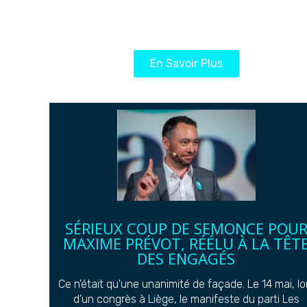
En Savoir Plus
SÉRIEUX COUP DE SEMONCE POU
MAXIME PRÉVOT, RÉÉLU À LA TÊT
DES ENGAGÉS
Ce n'était qu'une unanimité de façade. Le 14 mai, lo
d'un congrès à Liège, le manifeste du parti Les