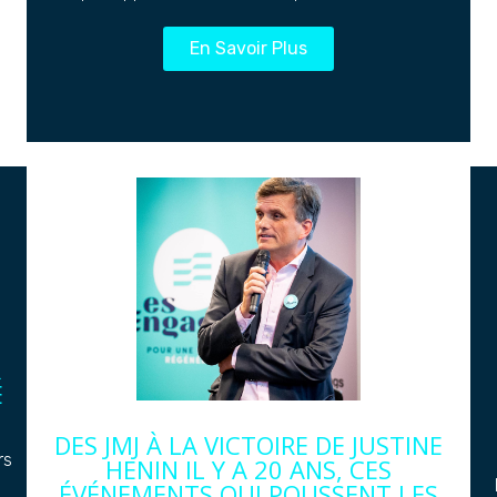
En Savoir Plus
R
E
DES JMJ À LA VICTOIRE DE JUSTINE
rs
HENIN IL Y A 20 ANS, CES
ÉVÉNEMENTS QUI POUSSENT LES